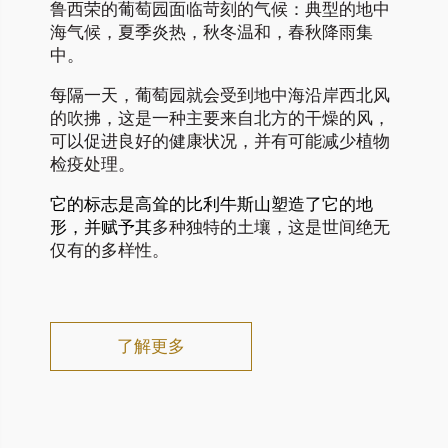
鲁西荣的葡萄园面临苛刻的气候：典型的地中
海气候，夏季炎热，秋冬温和，春秋降雨集
中。
每隔一天，葡萄园就会受到地中海沿岸西北风
的吹拂，这是一种主要来自北方的干燥的风，
可以促进良好的健康状况，并有可能减少植物
检疫处理。
它的标志是高耸的比利牛斯山塑造了它的地
形，并赋予其
多种独特的土壤，这是世间绝无
仅有的多样性。
了解更多