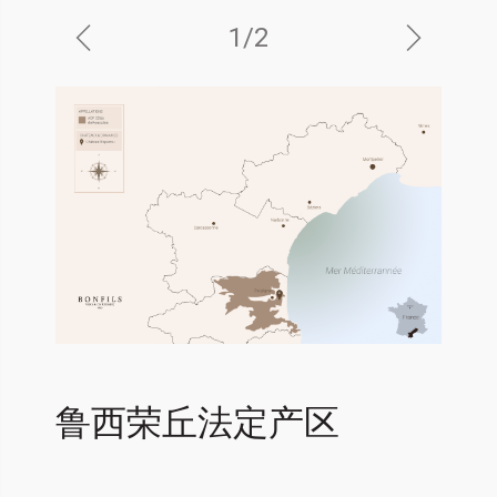
1
/
2
鲁西荣丘法定产区