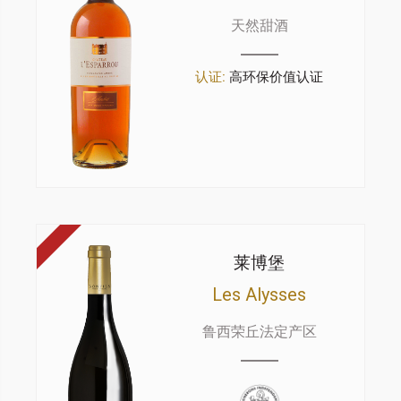
天然甜酒
认证:
高环保价值认证
莱博堡
Les Alysses
鲁西荣丘法定产区