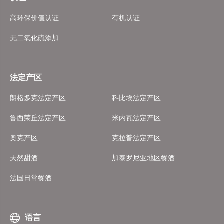
高环保价值认证
有机认证
无二氧化硫添加
法定产区
朗格多克法定产区
科比埃法定产区
鲁西荣丘法定产区
米内瓦法定产区
奥克产区
克拉普法定产区
天然甜酒
加泰罗尼亚地区餐酒
法国日常餐酒
语言