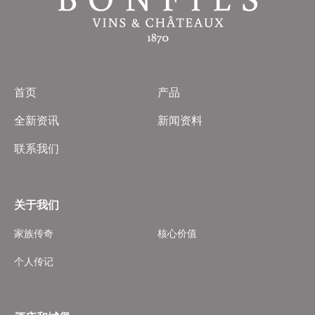
首页
产品
全新资讯
新闻资料
联系我们
关于我们
家族传奇
核心价值
个人传记