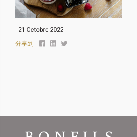
21 Octobre 2022
分享到