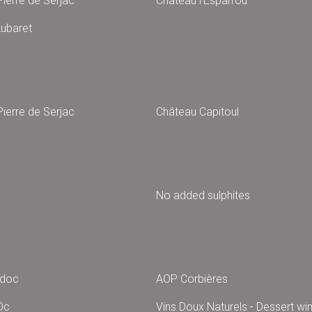
ierre de Serjac
Château l'Esparrou
ubaret
ierre de Serjac
Château Capitoul
No added sulphites
edoc
AOP Corbières
Oc
Vins Doux Naturels - Dessert wi