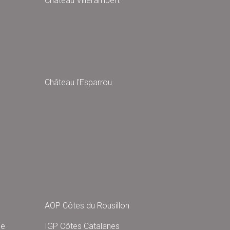
Château Villerambert
Château l'Esparrou
AOP Côtes du Rousillon
ne
IGP Côtes Catalanes