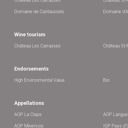
Château Les Carrasses
Château St-P
Domaine de Cantaussels
Domaine d'A
Wine tourism
Château Les Carrasses
Château St-P
Endorsements
High Environmental Value
Bio
Appellations
AOP La Clape
AOP Langu
AOP Minervois
IGP Pays d'