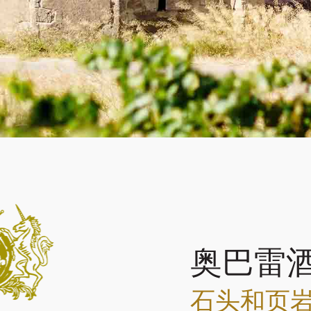
奥巴雷
石头和页