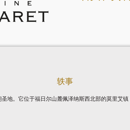
轶事
朝圣地。它位于福日尔山麓佩泽纳斯西北部的莫里艾镇