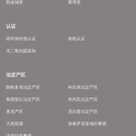
凯途城堡
莱博堡
认证
高环保价值认证
有机认证
无二氧化硫添加
法定产区
朗格多克法定产区
科比埃法定产区
鲁西荣丘法定产区
米内瓦法定产区
奥克产区
克拉普法定产区
天然甜酒
加泰罗尼亚地区餐酒
法国日常餐酒