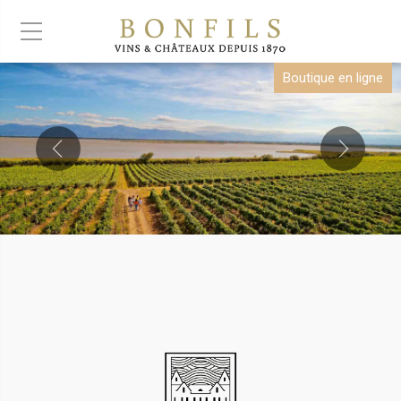
Boutique en ligne