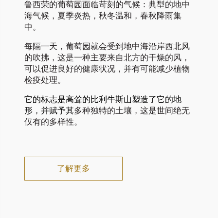
鲁西荣的葡萄园面临苛刻的气候：典型的地中
海气候，夏季炎热，秋冬温和，春秋降雨集
中。
每隔一天，葡萄园就会受到地中海沿岸西北风
的吹拂，这是一种主要来自北方的干燥的风，
可以促进良好的健康状况，并有可能减少植物
检疫处理。
它的标志是高耸的比利牛斯山塑造了它的地
形，并赋予其
多种独特的土壤，这是世间绝无
仅有的多样性。
了解更多