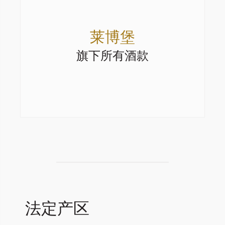
莱博堡
旗下所有酒款
法定产区