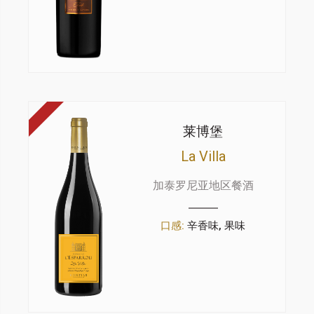
莱博堡
La Villa
加泰罗尼亚地区餐酒
口感:
辛香味, 果味