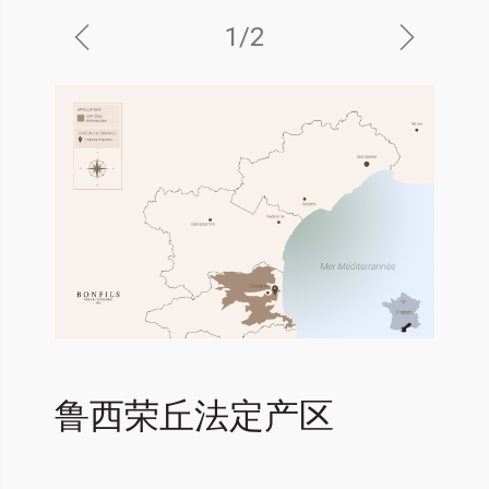
1
/
2
鲁西荣丘法定产区