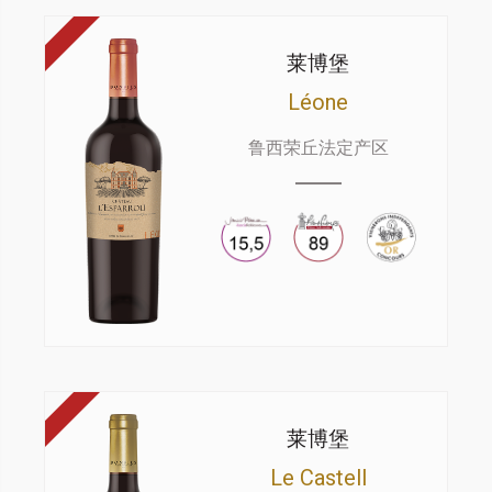
莱博堡
Léone
鲁西荣丘法定产区
莱博堡
Le Castell