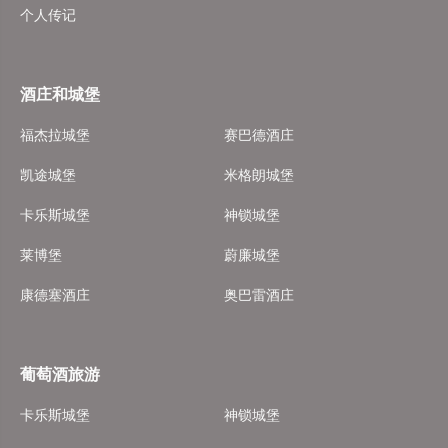
个人传记
酒庄和城堡
福杰拉城堡
赛巴德酒庄
凯途城堡
米格朗城堡
卡乐斯城堡
神锁城堡
莱博堡
蔚廉城堡
康德塞酒庄
奥巴雷酒庄
葡萄酒旅游
卡乐斯城堡
神锁城堡