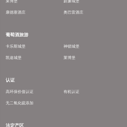
莱博堡
蔚廉城堡
康德塞酒庄
奥巴雷酒庄
葡萄酒旅游
卡乐斯城堡
神锁城堡
凯途城堡
莱博堡
认证
高环保价值认证
有机认证
无二氧化硫添加
法定产区