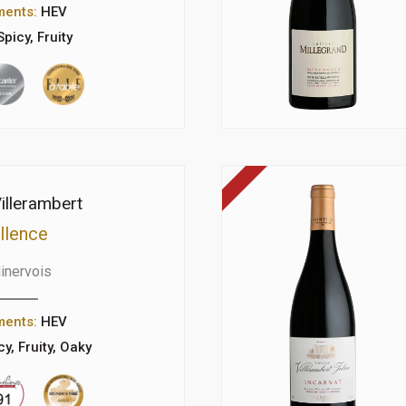
ments:
HEV
Spicy, Fruity
illerambert
llence
inervois
ments:
HEV
cy, Fruity, Oaky