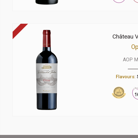
Château V
Op
AOP M
Flavours: