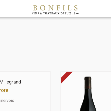
Millegrand
rore
inervois