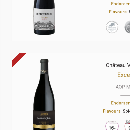
Endorse
Flavours:
Château V
Exce
AOP M
Endorse
Flavours:
Spi