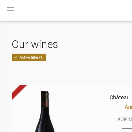
Our wines
Active filter (
1
)
Château 
Au
AOP M