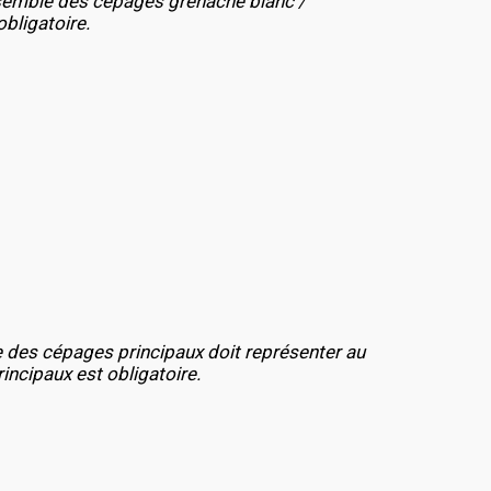
ensemble des cépages grenache blanc /
bligatoire.
e des cépages principaux doit représenter au
ncipaux est obligatoire.