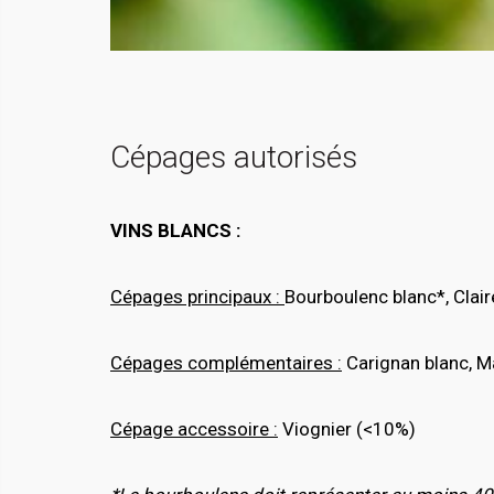
Cépages autorisés
VINS BLANCS :
Cépages principaux :
Bourboulenc blanc*, Clair
Cépages complémentaires :
Carignan blanc, Ma
Cépage accessoire :
Viognier (<10%)