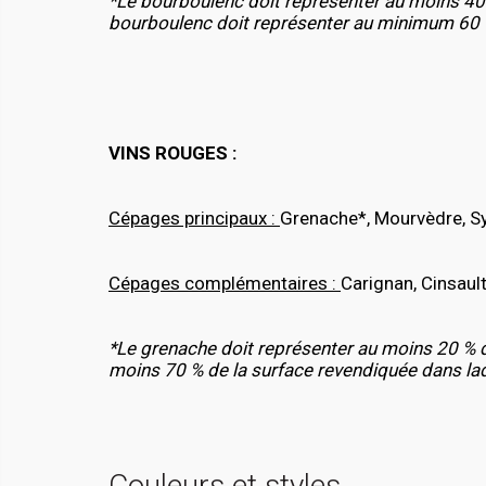
*Le bourboulenc doit représenter au moins 40 
bourboulenc doit représenter au minimum 60 
VINS ROUGES :
Cépages principaux :
Grenache*, Mourvèdre, S
Cépages complémentaires :
Carignan, Cinsaul
*Le grenache doit représenter au moins 20 % d
moins 70 % de la surface revendiquée dans lad
Couleurs et styles